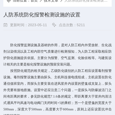
当前位置：
首页
技术文章
人防系统防化报警检测设施的设置
人防系统防化报警检测设施的设置
更新时间：2023-05-11
点击次数：5211
防化报警监测设施及器材的作用，是对人防工程内外受放射、生化战
剂沾染情况以及工程内部空气质量进行检测报知，为人防工程采取相应防
护防化措施提供依据。主要分为报警、空气监测、化验侦检等。与建筑设
计相关的主要是核化报警设施的预留安装问题。
按照防化规范的相关规定，乙级防化级别的人防工程应设置毒剂报警
设施。毒剂报警设施主要由探头、主机和连接电缆组成，主机设置在防化
通信值班室内，而探头主要安装在进风竖井内设置的壁龛或支架上，探头
外壳要有接地措施。设置中还应注意二个问题，一是探头与防爆波活门之
间有距离的要求，参见防化规范
7.1.6条的规定，即距离要大于竖井内清洁
式通风平均风速与电动阀门关闭时间+5的乘积；另一个是壁龛的宽度大于
500mm，深度大于500mm，高度要大于600mm，原则上还应设置抗冲击