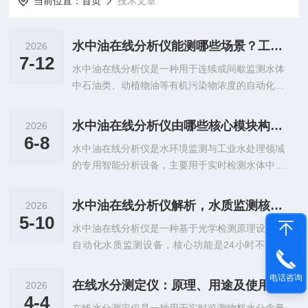
当前位置：
首页
技术文章
水中油在线分析仪能测哪些场景？工业排放与地表水监测解析
2026
7-12
水中油在线分析仪是一种用于连续或间歇监测水体
中石油类、动植物油等有机污染物浓度的自动化分
析设备，广泛应用于工业废水排放口、石油化工企
业、地表水监测站及海上平台等领域。石油类污染
水中油在线分析仪由哪些核心模块构成？
2026
物进入水体后，会在水面形成油膜阻碍复氧过程，
6-8
水中油在线分析仪是水环境监测与工业水处理领域
对水生生态造成影响。水中油在线分析仪能够实时
的专用智能分析设备，主要用于实时检测水体中石
测量水样中的含油量，为污染源监控、工艺调整和
油类、碳氢化合物等油类物质的浓度。传统水质检
排放合规性评估提供数据支持，是水质预警和污染
测多采用人工采样、实验室化验的模式，存在检测
物总量控制体系中的常用工具之一。该类型设备的
水中油在线分析仪解析，水质监测核心设备
2026
滞后、频次有限、无法实时预警的问题，难以适配
工作原理主要基于紫外荧光法和红外吸收法两种技
5-10
水中油在线分析仪是一种基于光学检测原理设计的
工业连续生产与水环境动态管控的需求。该设备依
术路径。紫外荧光法利用石油类中的芳香烃在...
自动化水质监测设备，核心功能是24小时不间断
托成熟的光学检测技术，可全天候不间断采集水体
检测水体中油类污染物的浓度，实时捕捉油含量变
数据，自动完成分析、传输与记录，实现水质含油
化，同步完成数据采集、显示与传输，为水质污染
电话咨询
指标的动态监测，是现代环保管控与工业工艺优化
在线水分测定仪：原理、用途及使用全解析
2026
防控、合规排放提供精准数据支撑。其无需人工持
的重要智能化装备。油类污染物是水体污染中较为
4-4