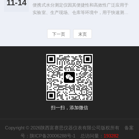
水分仪需预热15-30分钟至设定温度稳定；卡尔·费
11-14
便携式水分测定仪因其便捷性和高效性广泛应用于
测原理涵盖光学、化学及物理分离技术，可精准识
休滴定仪需预热并启动搅拌，确保...
实验室、生产现场、仓库等环境中，用于快速测定
别液态油滴、悬浮油雾及挥发性油蒸气。以下从主
样品的水分含量。为了确保其长期稳定使用，以下
流技术路径展开分析。1.离子化检测法：基于油蒸
是便携式水分测定仪的使用和维护注意事项：使用
气电离的传感器技术北斗星仪器HGA2290系列空
下一页
末页
注意事项1.正确校准-在使用前，需要根据厂家提
气油份检测仪采用离子化检测器，通过高压电场使
供的校准标准或使用已知水分含量的标准物质进行
油蒸气分子电离，产生的离子流强度与...
校准。定期校准可以确保测试结果的准确性。-校
准时，应注意环境温度、湿度等因素对测试结果的
影响，确保在稳定条件下进行校准。2.选择适合的
测试方法-便携式水分测定仪有多种测试方法（如
红外法、电阻法、微波法等），根据不同...
扫一扫，添加微信
Copyright © 2026陕西富赛思仪器仪表有限公司版权所有
备案
号：陕ICP备20006288号-1
总访问量：
193282