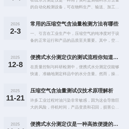
在线水分测定仪是一种用于实时监测物料水分含量
续值守，适配多种水体场景，能快速识别油类污染
常见的污染源，少量油污混入水体便会破坏水...
的自动化检测设备，可在物料生产、输送、加工全
隐患，弥补了传统实验室检测耗时久、无法实时监
过程中连续检测水分数据，无需人工取样、离线检
测的短板，是环保监测、工业生产、水利工程等领
测，核心由检测探头、信号处理模块、显示控制单
域的水质监测工具。与上一篇介绍的猪蓝耳病抗体
常用的压缩空气含油量检测方法有哪些
2026
元组成。该设备适配固体、液体等多种物料类型，
检测卡（畜牧防疫工具）不同，水中油在线分析仪
2-3
一、引言在工业生产中，压缩空气的纯净度对于设
检测精准、响应迅速，广泛应用于多个行业的生产
侧重水质监测领域，核心围绕“实时检测”展...
备的正常运行和产品的品质至关重要。其中，空气
管控中，是保障产品质量、优化生产工艺、降低能
中的油含量是一个关键指标。过高的油含量可能导
耗的重要辅助设备。在工业生产、农产品加工、食
致设备故障、产品污染等问题。因此，准确检测压
品制造等诸多领域，物料水分含量直接影响产品品
便携式水分测定仪的测试流程你知道是怎么样的吗
2025
缩空气中的油含量具有重要意义。本文将介绍几种
质、生产效率和储存稳定性，传统离线检测方法耗
12-8
在质量控制与科研检测中，便携式水分测定仪能够
常用的压缩空气含油量检测方法。二、方法概述
时久、误差大，无法满足连续生产的管控需求...
快速、准确地测定样品中的水分含量。然而，操作
1）光散射法原理：利用激光或LED光源照射通过
不当会导致结果偏差，影响决策。掌握科学、规范
压缩空气的样品室，空气中的油滴会散射光线，散
的使用步骤，是确保测量数据真实可靠的基石。以
射光的强度与油滴的浓度成正比。通过测量散射光
压缩空气含油量测试仪技术原理解析
2025
下是便携式水分测定仪的标准操作流程，咱们来一
的强度，可以计算出空气中的油含量。特点：该方
11-21
许多工业过程对油污染非常敏感，因为这会导致巨
起了解一下吧。第一步：环境准备与仪器预热将仪
法灵敏度高，适用于低浓度油含量的检测；但...
大的风险，停机时间，产品变质和召回，损害公司
器置于稳固、无振动、远离气流（如空调出风口）
声誉，损害消费者利益和产品责任。快速测量管道
的实验台上。确保环境温度稳定（15-25℃），湿
油油份含量具有重要意义。压缩空气含油量测试仪
度适中。开启电源，根据仪器类型进行预热：卤素
便携式水分测定仪是一种高效便捷的测量工具
2025
是保障工业生产安全与产品质量的核心设备，其检