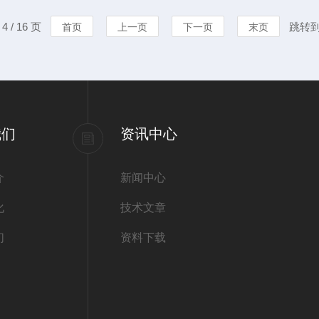
合国家标准。3.卫生监督：
致，线条流畅
 / 16 页
跳转
首页
上一页
下一页
末页
量监测。4.科研机构：为研
捷。无论您是
速检测，它都能
我们
资讯中心
介
新闻中心
化
技术文章
们
资料下载