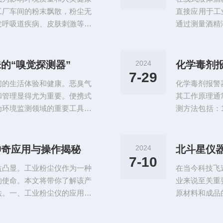
测试时,只需将传
工厂车间的粉末飘散，粉尘无
直接应用于工
发呼吸道疾病、皮肤刺激等多
通过测量酒精
种重要的环境监测设备，正逐
溶液具有不同
浓度检测仪的应用范围极为广
计算出酒精浓
都能见到它的身影。在公共场
精接触并感知
的“嗅觉探测器”
2024
化学毒剂
管理者实时监测空气质量，确
动传感器用于
7-29
们的生活体验和健康。恶臭气
化学毒剂报警
送器：将传感器
和管理显得尤为重要。便携式
其工作原理通
为环境监测领域的重要工具。
测方法包括：
理、性能特点以及使用方法。
生的特定物理
环境监测、工业排放监测、垃
析毒剂分子对
养殖、公共场所空气质量检测
报警器的主要
神奇应用与操作揭秘
2024
北斗星仪
和处理恶臭问题，保障空气质
2.快速响应
7-10
益凸显。工业粉尘仪作为一种
在当今科技飞
分目标化学毒剂
的使命。本文将带你了解该产
业来说至关重
法。一、工业粉尘仪的应用领
原材料和成品
：用于环境空气质量监测、污
仪器手持式水
。2.工业企业：监测工厂车
北斗星仪器手