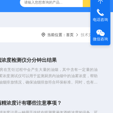
5-CWD
Turb4000系列系列工业在线式浊度仪 北斗星水质
电话咨询
当前位置：
首页
技术文章
微信咨询
烟浓度检测仪分分钟出结果
房在烹饪过程中会产生大量的油烟，其中含有一定量的油
雾浓度测试仪可以用于监测厨房内油烟中的油雾浓度，帮助
油烟排放情况，确保油烟排放符合环保标准。同时，也有助
适的油烟净化设备，提高油烟净化效果。北斗星仪器手持式
仪采用光学漫散光式相对质量浓度测定原理，具有体积小、
方便的特点，并且测量快速准确，数字显示，灵敏度高，性
酒精浓度计有哪些注意事项？
5SPM4210x-OM-E手持式油烟浓度检测仪仪器功能:u正常
精浓度计是一种用于连续在线测量液体酒精浓度的设备，可