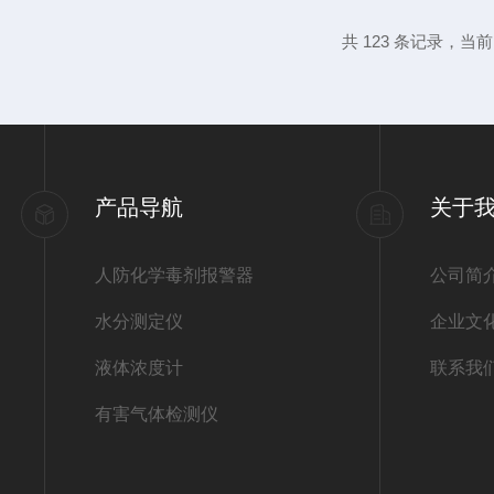
间、矿山等场所的粉尘浓度，确保工作环境符
共 123 条记录，当前 4
用于公共场所、医疗卫生机构等场所的空气质
究大气污染、粉尘治理等领域...
产品导航
关于
人防化学毒剂报警器
公司简
水分测定仪
企业文
液体浓度计
联系我
有害气体检测仪