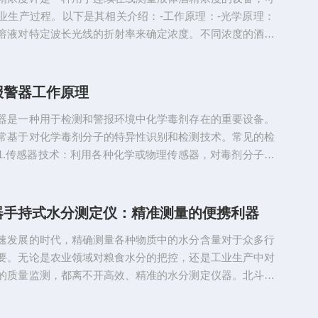
感器...
业生产过程。以下是其相关介绍：-工作原理：-光学原理：
溶液对特定波长光线的折射率来确定浓度。不同浓度的酒精
的折射率，仪器根据预先建立的折射率与浓度的对应关系，
度。-主要部件：-传感器：是核心部件，负责直接与液体酒
相关物理量的变化，如光学传感器用于检测光线折射率，振
报警器工作原理
检测振动频率等。不同原理的浓度计传感器类型不同。-变
器是一种用于检测和警报环境中化学毒剂存在的重要设备。
采集到的信号进...
常基于对化学毒剂分子的特异性识别和检测技术。常见的检
1.传感器技术：利用各种化学或物理传感器，对毒剂分子产
或化学变化进行感知和转换为电信号。2.光谱分析：通过分
特定波长的光的吸收、发射或散射来确定其存在。化学毒剂
特点包括：1.高灵敏度：能够检测到极低浓度的化学毒剂。
器手持式水分测定仪：精准测量的便携利器
：在短时间内给出检测结果和警报。3.特异性强：能够准确区
速发展的时代，精确测量各种物质中的水分含量对于众多行
与其他类...
要。无论是农业领域对粮食水分的把控，还是工业生产中对
的质量监测，都离不开高效、精准的水分测定仪器。北斗星
分测定仪的出现，为满足这一需求提供了优质的解决方案。
持式水分测定仪以其紧凑轻巧的设计脱颖而出。它的外观精