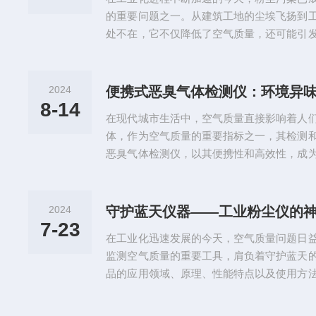
用于检测食品中的酒精残留量，确保...
的重要问题之一。从建筑工地的尘埃飞扬到
处不在，它不仅降低了空气质量，还可能引
种健康问题。因此，粉尘浓度检测仪作为一
渐成为守护我们环境健康的隐形卫士。粉尘
泛，从公共场所到工矿企业生产现场，几乎
2024
便携式恶臭气体检测仪：环境异味
所，如商场、地铁站、医院等，它能够帮助
8-14
在现代城市生活中，空气质量直接影响着人
保环境洁净无尘，为市民提供安全舒...
体，作为空气质量的重要指标之一，其检测
恶臭气体检测仪，以其便携性和高效性，成
本文将介绍这种检测仪的应用领域、工作原
应用领域便携式恶臭气体检测仪广泛应用于
圾处理厂、污水处理厂、食品加工厂、农业
2024
守护蓝天仪器——工业粉尘仪的
等领域。它们帮助相关企业和机构及时发现
7-23
在工业化迅速发展的今天，空气质量问题日
量。工作原理便携式恶臭气体检测仪...
监测空气质量的重要工具，肩负着守护蓝天
品的应用领域、原理、性能特点以及使用方
域该产品广泛应用于以下领域：1.环保监测
染源排放监测等，为环保部门提供数据支持