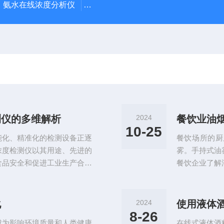
氨水在线浓度分析仪
化学毒剂检测报警仪pGas4160-TF80A
测仪的多维解析
2024
餐饮业油
10-25
能化、精准化的检测设备正逐
餐饮场所的厨
浓度检测仪以其用途、先进的
雾。手持式油
食品安全和促进工业生产合规
餐饮企业了解
面手液体酒精浓度检测仪以其
于企业选择合
在交通安全方面，它成为交警
油雾浓度测试
驾驶员体内的酒精含量，有效
重量轻、携带
化
2024
使用液体
全。在食品安全领域，该仪器
能稳定。HBD
8-26
成为影响环境质量和人类健康
在线式液体酒