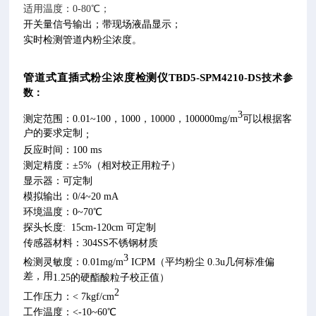
适用温度：0-80℃；
开关量信号输出；带现场液晶显示；
实时检测管道内粉尘浓度。
管道式直插式粉尘浓度检测仪TBD5-SPM4210-DS
技术参
数：
3
测定范围：
0.01~100
，
1000
，
10000
，
100000mg/m
可以根据客
户的要求定制
；
反应时间：
100 ms
测定精度：
±5%
（相对校正用粒子）
显示器：
可
定制
模拟输出：
0/4~20 mA
环境温度：
0~70
℃
探头长度: 15cm-120cm 可
定制
传感器材料：304SS不锈钢材质
3
检测灵敏度：
0.01mg/m
ICPM
（平均粉尘
0.3u
几何标准偏
差，用
1.25
的硬酯酸粒子校正值）
2
工作压力：
< 7kgf/cm
工作温度：
<-10~60
℃