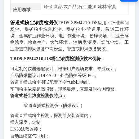
环保,食品/农产品,石油,能源,建材/家具
应用领域
管道式粉尘浓度检测仪
TBD5-SPM4210-DS
应用：纤维车间
粉尘
、
煤矿粉尘坑道粉尘
、
煤矿粉尘-管道用
、
隧道工作环
境
、
金属矿业作业环境
、
电厂作业环境、粉碎现场、工业悬浮
物浓度
、
粮食生产、大气环境
、
油烟度/雾度
、
烟气尘埃
、
工
业管道或排风设备中高粉尘
、
管道或排风设备安装。
TBD5-SPM4210-DS粉尘浓度检测仪
技术优势：
可定制的仪器选配设计，根据用户现场要求，专业设计。
产品防爆型设计DIP A20，外壳防护等级IP65。
管道直插式粉尘测试配置了空气吹扫功能。
车间粉尘浓度超高报警，现场显示，直观及时检测预警。
管道式粉尘浓度检测仪
特点：
管道直插式检测仪（防爆设计）
管道直插式粉尘检测，探测器安装管道内；
插入深度，定制
DN50法蓝连接；
自动压缩空气冲刷；