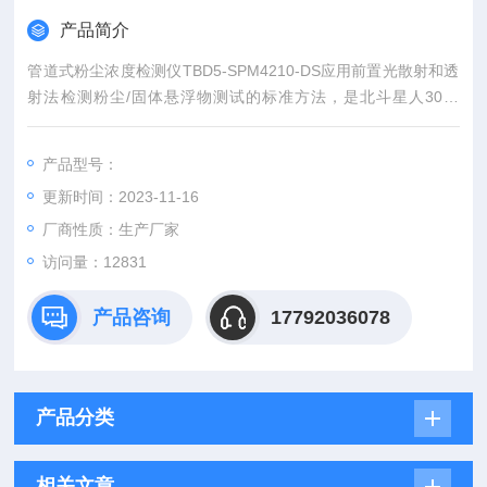
产品简介
管道式粉尘浓度检测仪TBD5-SPM4210-DS应用前置光散射和透
射法检测粉尘/固体悬浮物测试的标准方法，是北斗星人30年
来，经过几代中国科学院专家力量，对比国内外光学检测原理、
现存技术的优缺点，研究开发并逐步*成熟的光学法粉尘测试技
产品型号：
术，它可直接检测空气、管道中浮游粉尘/固体悬浮物的总浓度。
更新时间：2023-11-16
厂商性质：生产厂家
访问量：12831
产品咨询
17792036078
产品分类
相关文章