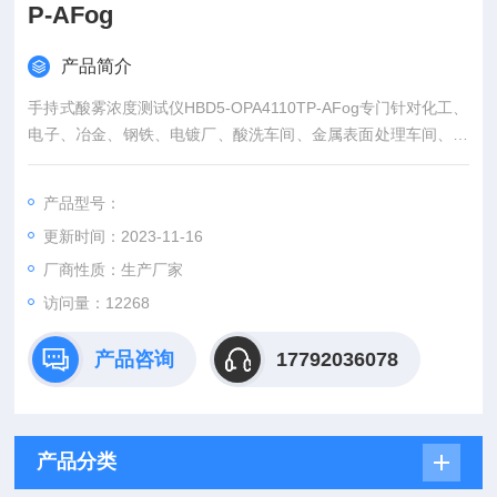
P-AFog
产品简介
手持式酸雾浓度测试仪HBD5-OPA4110TP-AFog专门针对化工、
电子、冶金、钢铁、电镀厂、酸洗车间、金属表面处理车间、纺
织、机械制造、叉车房、电池生产车间等酸雾产生的场所，独立
研发设计的一款快速测试酸雾气体浓度的智能仪器。别称：酸雾
产品型号：
测试仪、酸雾浓度检测仪，可以实时快速测量化工园区、厂区、
更新时间：2023-11-16
车间工艺环节各种酸雾气体（硫酸雾、铬酸雾、盐酸雾、氢F酸
雾、硼酸雾等）的浓度。
厂商性质：生产厂家
访问量：12268
产品咨询
17792036078
产品分类