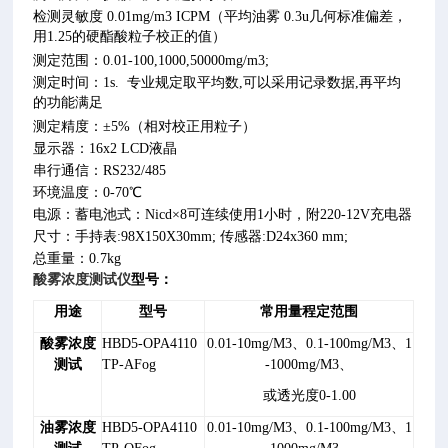
检测灵敏度 0.01mg/m3 ICPM（平均油雾 0.3u几何标准偏差，
用1.25的硬酯酸粒子校正的值）
测定范围：0.01-100,1000,50000mg/m3;
测定时间：1s. 专业规定取平均数,可以采用记录数据,再平均
的功能满足
测定精度：±5%（相对校正用粒子）
显示器：16x2 LCD液晶
串行通信：RS232/485
环境温度：0-70℃
电源：蓄电池式：Nicd×8可连续使用1小时，附220-12V充电器
尺寸：手持表:98X150X30mm; 传感器:D24x360 mm;
总重量：0.7kg
酸雾浓度测试仪
型号：
用途
型号
常用量程定范围
酸雾
浓度
HBD5-OPA4110
0.01-10mg/M3、0.1-100mg/M3、1
测试
TP-AFog
-1000mg/M3、
或透光度0-1.00
油雾
浓度
HBD5-OPA4110
0.01-10mg/M3、0.1-100mg/M3、1