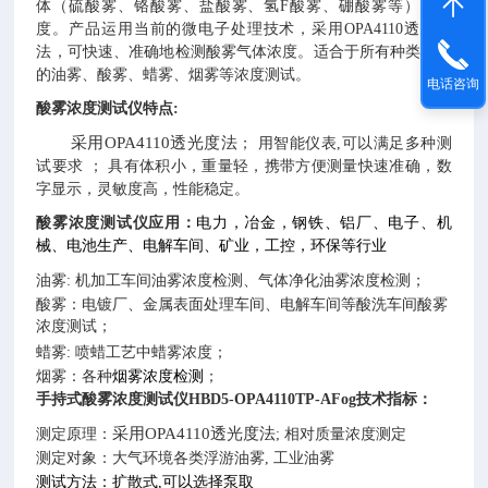
体（硫酸雾、铬酸雾、盐酸雾、氢F酸雾、硼酸雾等）的浓
度。产品运用当前的微电子处理技术，采用OPA4110透光度
法，可快速、准确地检测酸雾气体浓度。适合于所有种类场所
的油雾、酸雾、蜡雾、烟雾等浓度测试。
电话咨询
酸雾浓度测试仪特点:
采用
OPA4110透光度法
； 用智能仪表,可以满足多种测
试要求 ； 具有体积小，重量轻，携带方便测量快速准确，数
字显示，灵敏度高，性能稳定。
酸雾浓度测试仪应用：
电力，冶金，钢铁、铝厂、电子、机
械、电池生产、电解车间、矿业，工控，环保等行业
油雾: 机加工车间油雾浓度检测、气体净化油雾浓度检测；
酸雾：电镀厂、金属表面处理车间、电解车间等酸洗车间酸雾
浓度测试；
蜡雾: 喷蜡工艺中蜡雾浓度；
烟雾：各种
烟雾浓度检测
；
手持式酸雾浓度测试仪HBD5-OPA4110TP-AFog
技术指标：
采用
OPA4110透光度法
测定原理：
; 相对质量浓度测定
测定对象：大气环境各类浮游油雾, 工业油雾
测试方法：扩散式,可以选择泵取