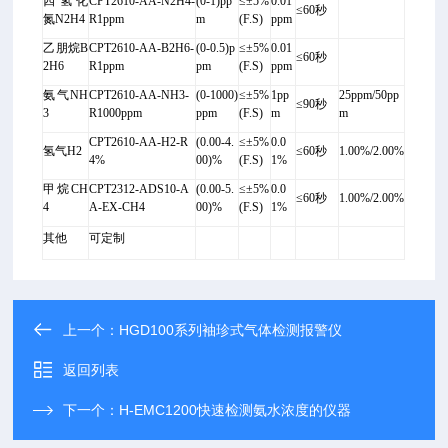
四氢化
CPT2610-AA-N2H4-
(0-1)pp
≤±5%
0.01
≤60秒
氮N2H4
R1ppm
m
(F.S)
ppm
乙朋烷
B
CPT2610-AA-B2H6-
(0-0.5)p
≤±5%
0.01
≤60秒
2H6
R1ppm
pm
(F.S)
ppm
氨气NH
CPT2610-AA-NH3-
(0-1000)
≤±5%
1pp
25ppm/50pp
≤90秒
3
R1000ppm
ppm
(F.S)
m
m
CPT2610-AA-H2-R
(0.00-4.
≤±5%
0.0
氢气H2
≤60秒
1.00%/2.00%
4%
00)%
(F.S)
1%
甲烷CH
CPT2312-ADS10-A
(0.00-5.
≤±5%
0.0
≤60秒
1.00%/2.00%
4
A-EX-CH4
00)%
(F.S)
1%
其他
可定制
上一个：
HGD100系列袖珍式气体检测报警仪
返回列表
下一个：
H-EMC1200快速检测氨水浓度的仪器