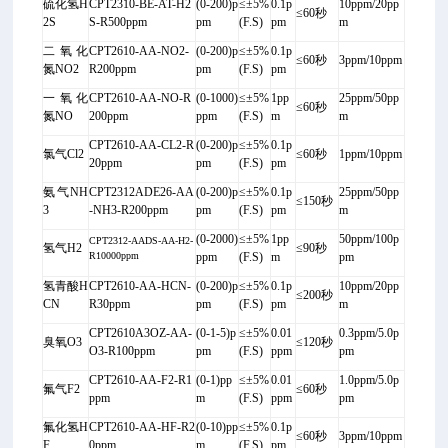
硫化氢H
CPT2310-BE-AT-H2
(0-200)p
≤±5%
0.1p
10ppm/20pp
≤60秒
2S
S-R500ppm
pm
(F.S)
pm
m
二氧化
CPT2610-AA-NO2-
(0-200)p
≤±5%
0.1p
≤60秒
3ppm/10ppm
氮NO2
R200ppm
pm
(F.S)
pm
一氧化
CPT2610-AA-NO-R
(0-1000)
≤±5%
1pp
25ppm/50pp
≤60秒
氮NO
200ppm
ppm
(F.S)
m
m
CPT2610-AA-CL2-R
(0-200)p
≤±5%
0.1p
氯气Cl2
≤60秒
1ppm/10ppm
20ppm
pm
(F.S)
pm
氨气NH
CPT2312ADE26-AA
(0-200)p
≤±5%
0.1p
25ppm/50pp
≤150秒
3
-NH3-R200ppm
pm
(F.S)
pm
m
(0-2000)
≤±5%
1pp
50ppm/100p
CPT2312-AADS-AA-H2-
氢气H2
≤90秒
R10000ppm
ppm
(F.S)
m
pm
氢青酸
H
CPT2610-AA-HCN-
(0-200)p
≤±5%
0.1p
10ppm/20pp
≤200秒
CN
R30ppm
pm
(F.S)
pm
m
CPT2610A3OZ-AA-
(0-1-5)p
≤±5%
0.01
0.3ppm/5.0p
臭氧O3
≤120秒
O3-R100ppm
pm
(F.S)
ppm
pm
CPT2610-AA-F2-R1
(0-1)pp
≤±5%
0.01
1.0ppm/5.0p
氟气F2
≤60秒
ppm
m
(F.S)
ppm
pm
氟化氢H
CPT2610-AA-HF-R2
(0-10)pp
≤±5%
0.1p
≤60秒
3ppm/10ppm
F
0ppm
m
(F.S)
pm