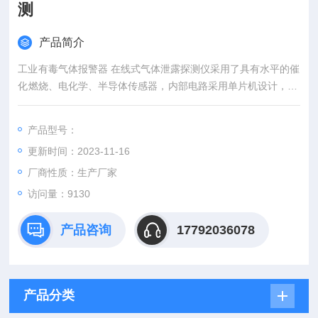
测
产品简介
工业有毒气体报警器 在线式气体泄露探测仪采用了具有水平的催
化燃烧、电化学、半导体传感器，内部电路采用单片机设计，LE
D数码管显示，声、光报警，电网供电。该报警仪具有寿命长、
稳定性好、抗干扰能力强、体积小、重量轻、安装简单方便等优
产品型号：
点。同时具有数字显示、声光报警功能。可以连续检测周围环境
更新时间：2023-11-16
中气体浓度，一旦气体浓度达到报警预设值，就会发出直观、清
晰的超高亮LED显示和本地声、光报警指示。
厂商性质：生产厂家
访问量：9130
产品咨询
17792036078
产品分类