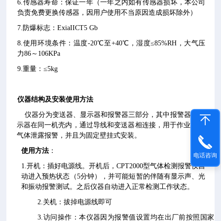
6.传感器寿命：保证一年（一年之内如有传感器损坏，本公司
负责免费更换传感器，因用户使用不当原因造成损坏除外）
7.防爆标志：ExiaIICT5 Gb
8.使用环境条件：温度-20℃至+40℃，湿度≤85%RH，大气压
力86～106KPa
9.重量：≤5kg
仪器结构及安装使用方法
仪器分为变送器、显示器和报警器三部分，其中报警器和显
示器在同一机壳内，通过导线和变送器相连接，用于作业场所
气体泄露报警，并且为固定壁挂式安装。
使用方法
：
电话咨询
1.开机：插好电源线。开机后，CPT2000型气体检测报警仪自
动进入预热状态（5分钟），并可能短暂的伴随有显示声、光
和振动报警测试。之后仪器自动进入正常检测工作状态。
2.关机：拔掉电源线即可
3.访问操作：本仪器因为报警值设置均在出厂前按照国家