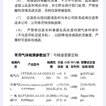
（6）、传感器内有酸性溶液，千万不可拆动，如泄漏到
皮肤上应及时用水冲洗，并立即去医疗部门处理。严禁使
酸性溶液流进仪器，否则仪器将被损坏。
（7）、仪器若出现问题请及时与本公司联系或将仪器寄
送本公司，公司将尽快排除故障。
（8）、严禁将仪器长时暴露在高浓度待测气体环境中
（不论是开机还是关机），以防降低传感器的灵敏度。严
重时可损坏传感器。
常用气体检测参数如下
：可根据需要定制
检测内
检测范
示值
小示
90%响
报警设定值
产品型号
容
围
误差
值
应时间
低报/高报
CPT2620-A2-AA-O2
(0.0-25.
≤±0.
0.
≦18.0%/≧2
氧气O2
≤60秒
-R35%VOL
0)%
5%
1%
3.0%
可燃气E
(0-10
≤±5%
1%L
25.0%/50.0%
CPT2312-ADE32A-AA-R
≤60秒
x
22-R3000ppm
0)%LEL
(F.S)
EL
LEL
一氧化
CPT2610A-AA-CO-
(0-2000)
≤±5%
1pp
50ppm/100p
≤60秒
碳CO
R2000ppm
ppm
(F.S)
m
pm