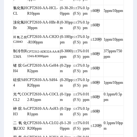
氯化氢H
CPT2610-AA-HCL-
(0-30-20
≤±5%
0.1p
≤60秒
5ppm/10ppm
CL
R10ppm
0)ppm
(F.S)
pm
溴化氢H
CPT2610-AA-HBr-R
(0-30)pp
≤±5%
0.1p
≤60秒
Br
30ppm
m
(F.S)
pm
CPT2610-AA-CH2O
(0-100)p
≤±5%
0.1p
环氧乙烷
≤120秒
1ppm/10ppm
C2H4O
-R100ppm
pm
(F.S)
pm
制冷剂R
(0-3000)
≤±5%
0.01
375ppm/750
CPT2312-ADE32A-AA-R
≤60秒
134A
134A-R3000ppm
ppm
(F.S)
ppm
ppm
锗烷Ge
CPT2610-AA-GeH4-
(0-2)pp
≤±5%
0.1p
≤60秒
H4
R2ppm
m
(F.S)
pm
硅烷SiH
CPT2610-AA-SiH4-
(0-20)pp
≤±5%
0.1p
≤60秒
1ppm/10ppm
4
R20ppm
m
(F.S)
pm
光气CO
CPT2610-AA-COCL
(0-1)pp
≤±5%
0.01
0.1ppm/0.5p
≤60秒
CL2
2-R1ppm
m
(F.S)
ppm
pm
砷烷As
CPT2610-AA-AsH3-
(0-1)pp
≤±5%
0.1p
≤60秒
H3
R1ppm
m
(F.S)
pm
二氧化
CPT2610-AA-CLO2-
(0-1-20
≤±5%
0.01
0.1ppm/10pp
≤120秒
氯ClO2
R200ppm
0)ppm
(F.S)
ppm
m