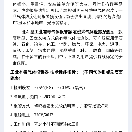
体积小、重量轻、安装简单方便等优点。同时具有数字显
示、声光报警功能。可以连续检测周围环境中气体浓度，一
旦气体浓度达到报警预设值，就会发出直观、清晰的超高亮L
ED显示和本地声、光报警指示。
北斗星
工业有毒气体报警器 在线式气体泄露探测
是一款
隔爆型、固定安装方式的有毒气体检测仪。可广泛应用于石
油、石化、冶金、化工、消防、燃气、环保、电力、通讯、
造纸，印染、污水处理、食品酿造、科研、教育、国防等领
域。在十多年的行业应用中，不断为用户提供持续稳定的安
全保障。
工业有毒气体报警器
技术性能指标：（不同气体指标见后面
附表
）
1.检测误差：≤±5%(F.S)；≤±0.5%（氧气）
2.温度显示范围：-20℃至+40℃
3.报警方式：蜂鸣器发出尖锐的叫声，并带有报警灯亮
4.电源电压：220V,50HZ
5.工作时间：可24小时不间断连续工作