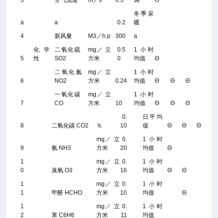
3
空气流速
m／s
0.3
调
Θ
冬季采
a
a
0.2
暖
4
新风量
M3／h.p
300
a
化学
二氧化硫
mg／ 立
0.5
1 小时
5
性
SO2
方米
0
均值
Θ
二氧化氮
mg／ 立
1 小时
6
NO2
方米
0.24
均值
Θ
Θ
Θ
一氧化碳
mg／ 立
1 小时
7
CO
方米
10
均值
Θ
Θ
Θ
0.
日平均
8
二氧化碳 CO2
％
10
值
Θ
Θ
Θ
mg／ 立
0.
1 小时
9
氨 NH3
方米
20
均值
Θ
1
mg／ 立
0.
1 小时
0
臭氧 O3
方米
16
均值
Θ
Θ
1
mg／ 立
0.
1 小时
1
甲醛 HCHO
方米
10
均值
Θ
1
mg／ 立
0.
1 小时
2
苯 C6H6
方米
11
均值