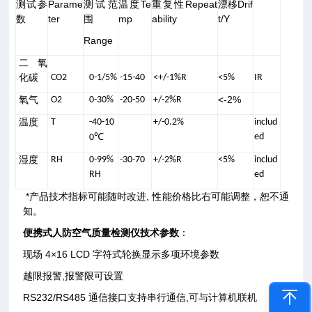
测试参
Parame
测试范
温度Te
重复性Repeat
漂移Drif
数
ter
围
mp
ability
t/Y
Range
二氧
化碳
CO2
0-1/5%
-15-40
<+/-1%R
<5%
IR
<-2%
氧气
O2
0-30%
-20-50
+/-2%R
温度
T
-40-10
+/-0.2%
includ
℃
ed
0
湿度
RH
0-99%
-30-70
+/-2%R
<5%
includ
RH
ed
*产品技术指标可能随时改进, 性能价格比右可能调整，恕不通
知。
便携式人防空气质量检测仪
技术参数
：
现场 4×16 LCD 字符式轮换显示多项环境参数
越限报警,报警限可设置
RS232/RS485 通信接口支持串行通信,可与计算机联机