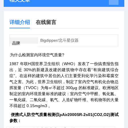
详细介绍
在线留言
Bigdipper/北斗星仪器
品牌
为什么检测室内环境空气质量?
1987 年
联H国
世界卫生组织（WHO）发表了一份搞查报告指
出，近 30%的新建及改建的建筑物中存在着“有病建筑综合
症”。在这样的建筑中居住的人们主要受到化学污染和霉腐空
气之害。为此，世界卫生组织，制定了室内空气有机化合物总
挥发量（TVOC）为每㎡不超过 300μg 的标准建议。欧洲地区
制定的室内环境质量标准的建议：室内空气中甲醛、氧化氮、
一氧化碳、二氧化碳、氡气、人造矿物纤维、有机物等的大量
不得超过 0.15mg/m3 。
便携式人防空气质量检测仪
pAir2000SR-2s01(CO2,O2)测试
参数：