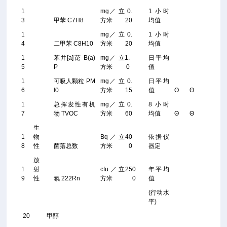
1
mg／ 立
0.
1 小时
3
甲苯 C7H8
方米
20
均值
1
mg／ 立
0.
1 小时
4
二甲苯 C8H10
方米
20
均值
1
苯并[a]芘 B(a)
mg／ 立
1.
日平均
5
P
方米
0
值
1
可吸人颗粒 PM
mg／ 立
0.
日平均
6
l0
方米
15
值
Θ
Θ
1
总挥发性有机
mg／ 立
0.
8 小时
7
物 TVOC
方米
60
均值
Θ
Θ
生
1
物
Bq／立
40
依据仪
8
性
菌落总数
方米
0
器定
放
1
射
cfu／立
250
年平均
9
性
氡 222Rn
方米
0
值
(行动水
平)
20 甲醇