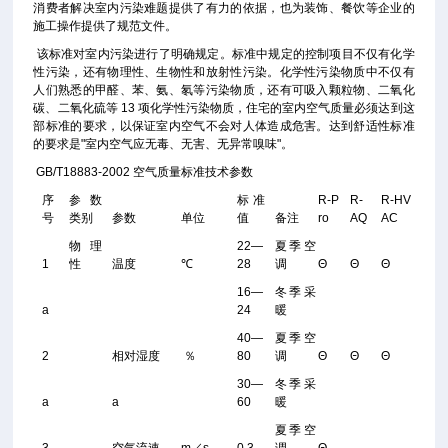
消费者解决室内污染难题提供了有力的依据，也为装饰、餐饮等企业的
施工操作提供了规范文件。
该标准对室内污染进行了明确规定。标准中规定的控制项目不仅有化学
性污染，还有物理性、生物性和放射性污染。化学性污染物质中不仅有
人们熟悉的甲醛、苯、氨、氡等污染物质，还有可吸入颗粒物、二氧化
碳、二氧化硫等 13 项化学性污染物质，住宅的室内空气质量必须达到这
部标准的要求，以保证室内空气不会对人体造成危害。达到舒适性标准
的要求是"室内空气应无毒、无害、无异常嗅味"。
GB/T18883-2002 空气质量标准技术参数
序
参数
标准
R-P
R-
R-HV
号
类别
参数
单位
值
备注
ro
AQ
AC
物理
22—
夏季空
1
性
温度
℃
28
调
Θ
Θ
Θ
16—
冬季采
a
24
暖
40—
夏季空
2
相对湿度
％
80
调
Θ
Θ
Θ
30—
冬季采
a
a
60
暖
夏季空